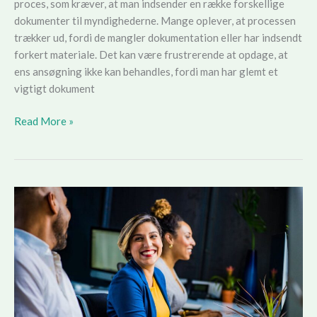
proces, som kræver, at man indsender en række forskellige
dokumenter til myndighederne. Mange oplever, at processen
trækker ud, fordi de mangler dokumentation eller har indsendt
forkert materiale. Det kan være frustrerende at opdage, at
ens ansøgning ikke kan behandles, fordi man har glemt et
vigtigt dokument
Checkliste:
Read More »
Dokumenter
du
skal
bruge
til
generhvervelse
af
kørekort