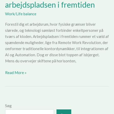
arbejdspladsen i fremtiden
Work/Life balance
Forestil dig et arbejdsrum, hvor fysiske grænser bliver
slørede, og teknologi sømløst forbinder enkeltpersoner på
tværs af kloden. Arbejdspladsen i fremtiden rummer et væld af
spændende muligheder, lige fra Remote Work Revolution, der
omformer traditionelle kontordynamikker, til integrationen af
AI og Automation. Dog er disse blot toppen af isbjerget.
Mens du overvejer skiftene på horisonten,
De
Read More »
vigtigste
tendenser
på
arbejdspladsen
i
Søg
fremtiden