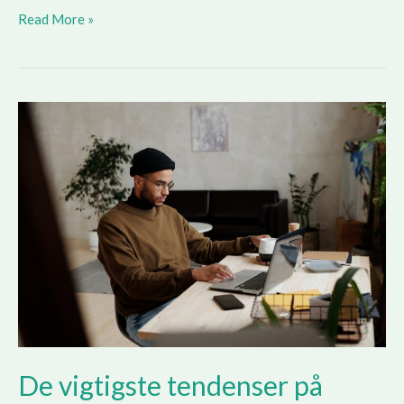
Tips
Read More »
til
at
forbedre
medarbejdernes
trivsel
i
virksomheden
De vigtigste tendenser på