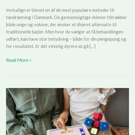
Invisalign er blevet en af de mest populære metoder til
tandrætning i Danmark. De gennemsigtige skinner tiltrækker
både unge og voksne, der ønsker et diskret alternativ til
traditionelle bøjler. Men hvor du vælger at få behandlingen
udført, kan have stor betydning – både for din pengepung og
for resultatet. Er det virkelig dyrere at gå […]
Invisalign
Read More »
i
København
vs.
provinsen:
Priser,
kvalitet
og
hvad
du
bør