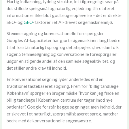
Hurtig indlæsning, tydelig struktur, let tilgængeligt svar på
det stillede spørgsmål og naturlig vejledning til relateret
information er ikke blot god brugeroplevelse – det er direkte
SEO- og
GEO
-faktorer i et AI-drevet søgemaskinemiljø.
Stemmesøgning og konversationelle forespørgsler
Googles AI-kapaciteter har gjort søgemaskinen langt bedre
til at forstå naturligt sprog, og det afspejles i, hvordan folk
søger. Stemmesøgning og konversationelle forespørgsler
udgør en stigende andel af den samlede søgeaktivitet, og
det stiller andre krav til indhold.
En konversationel søgning lyder anderledes end en
traditionel tastebaseret søgning. Frem for “billig tandlæge
København” spørger en bruger måske “hvor kan jeg finde en
billig tandlæge i København centrum der tager imod nye
patienter”. Google forstår begge søgninger, men indhold, der
er skrevet i et naturligt, spørgsmålsbaseret sprog, matcher
bedre med de konversationelle søgemønstre.