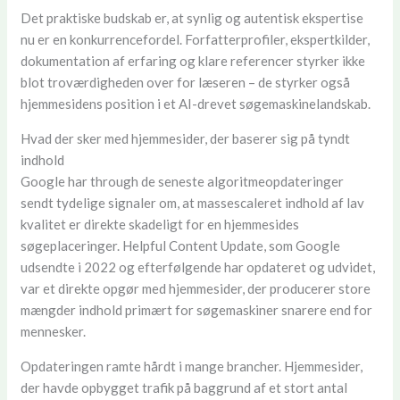
Det praktiske budskab er, at synlig og autentisk ekspertise
nu er en konkurrencefordel. Forfatterprofiler, ekspertkilder,
dokumentation af erfaring og klare referencer styrker ikke
blot troværdigheden over for læseren – de styrker også
hjemmesidens position i et AI-drevet søgemaskinelandskab.
Hvad der sker med hjemmesider, der baserer sig på tyndt
indhold
Google har through de seneste algoritmeopdateringer
sendt tydelige signaler om, at massescaleret indhold af lav
kvalitet er direkte skadeligt for en hjemmesides
søgeplaceringer. Helpful Content Update, som Google
udsendte i 2022 og efterfølgende har opdateret og udvidet,
var et direkte opgør med hjemmesider, der producerer store
mængder indhold primært for søgemaskiner snarere end for
mennesker.
Opdateringen ramte hårdt i mange brancher. Hjemmesider,
der havde opbygget trafik på baggrund af et stort antal