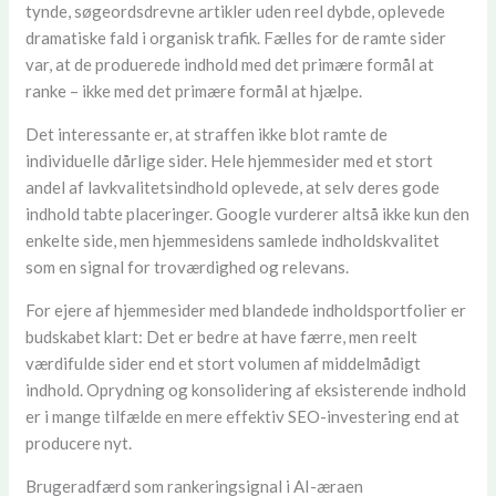
tynde, søgeordsdrevne artikler uden reel dybde, oplevede
dramatiske fald i organisk trafik. Fælles for de ramte sider
var, at de produerede indhold med det primære formål at
ranke – ikke med det primære formål at hjælpe.
Det interessante er, at straffen ikke blot ramte de
individuelle dårlige sider. Hele hjemmesider med et stort
andel af lavkvalitetsindhold oplevede, at selv deres gode
indhold tabte placeringer. Google vurderer altså ikke kun den
enkelte side, men hjemmesidens samlede indholdskvalitet
som en signal for troværdighed og relevans.
For ejere af hjemmesider med blandede indholdsportfolier er
budskabet klart: Det er bedre at have færre, men reelt
værdifulde sider end et stort volumen af middelmådigt
indhold. Oprydning og konsolidering af eksisterende indhold
er i mange tilfælde en mere effektiv SEO-investering end at
producere nyt.
Brugeradfærd som rankeringsignal i AI-æraen