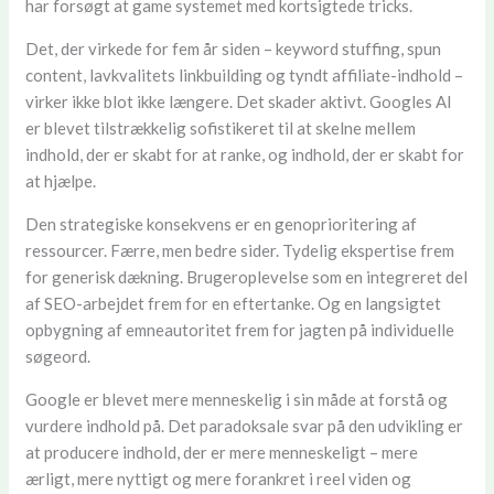
har forsøgt at game systemet med kortsigtede tricks.
Det, der virkede for fem år siden – keyword stuffing, spun
content, lavkvalitets linkbuilding og tyndt affiliate-indhold –
virker ikke blot ikke længere. Det skader aktivt. Googles AI
er blevet tilstrækkelig sofistikeret til at skelne mellem
indhold, der er skabt for at ranke, og indhold, der er skabt for
at hjælpe.
Den strategiske konsekvens er en genoprioritering af
ressourcer. Færre, men bedre sider. Tydelig ekspertise frem
for generisk dækning. Brugeroplevelse som en integreret del
af SEO-arbejdet frem for en eftertanke. Og en langsigtet
opbygning af emneautoritet frem for jagten på individuelle
søgeord.
Google er blevet mere menneskelig i sin måde at forstå og
vurdere indhold på. Det paradoksale svar på den udvikling er
at producere indhold, der er mere menneskeligt – mere
ærligt, mere nyttigt og mere forankret i reel viden og