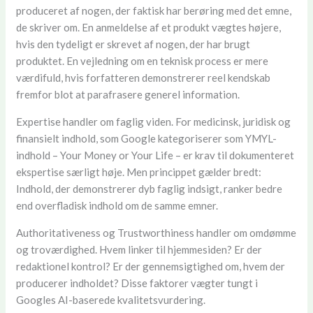
produceret af nogen, der faktisk har berøring med det emne,
de skriver om. En anmeldelse af et produkt vægtes højere,
hvis den tydeligt er skrevet af nogen, der har brugt
produktet. En vejledning om en teknisk process er mere
værdifuld, hvis forfatteren demonstrerer reel kendskab
fremfor blot at parafrasere generel information.
Expertise handler om faglig viden. For medicinsk, juridisk og
finansielt indhold, som Google kategoriserer som YMYL-
indhold – Your Money or Your Life – er krav til dokumenteret
ekspertise særligt høje. Men princippet gælder bredt:
Indhold, der demonstrerer dyb faglig indsigt, ranker bedre
end overfladisk indhold om de samme emner.
Authoritativeness og Trustworthiness handler om omdømme
og troværdighed. Hvem linker til hjemmesiden? Er der
redaktionel kontrol? Er der gennemsigtighed om, hvem der
producerer indholdet? Disse faktorer vægter tungt i
Googles AI-baserede kvalitetsvurdering.