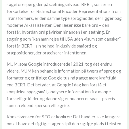
søgeforespørgsler på sætningsniveau. BERT, som er en
forkortelse for Bidirectional Encoder Representations from
Transformers, er den samme type sprogmodel, der ligger bag
moderne AI-assistenter. Den læser ikke bare ord – den
forstår, hvordan ord påvirker hinanden i en sætning. En
søgning som “kan man rejse til USA uden visum som dansker”
forstår BERT i sin helhed, inklusiv de småord og
præpositioner, der præciserer intentionen.
MUM, som Google introducerede i 2021, tog det endnu
videre. MUM kan behandle information på tværs af sprog og
formater og er ifølge Google tusind gange mere kraftfuld
end BERT. Det betyder, at Google i dag kan forstå et
komplekst spørgsmål, analysere information fra mange
forskellige kilder og danne sig et nuanceret svar – præcis
som en vidende person ville gøre.
Konsekvensen for SEO er konkret: Det handler ikke længere
om at have det rigtige søgeord på den rigtige plads i teksten