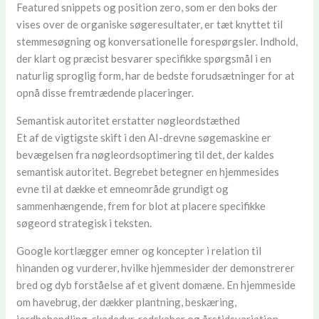
Featured snippets og position zero, som er den boks der
vises over de organiske søgeresultater, er tæt knyttet til
stemmesøgning og konversationelle forespørgsler. Indhold,
der klart og præcist besvarer specifikke spørgsmål i en
naturlig sproglig form, har de bedste forudsætninger for at
opnå disse fremtrædende placeringer.
Semantisk autoritet erstatter nøgleordstæthed
Et af de vigtigste skift i den AI-drevne søgemaskine er
bevægelsen fra nøgleordsoptimering til det, der kaldes
semantisk autoritet. Begrebet betegner en hjemmesides
evne til at dække et emneområde grundigt og
sammenhængende, frem for blot at placere specifikke
søgeord strategisk i teksten.
Google kortlægger emner og koncepter i relation til
hinanden og vurderer, hvilke hjemmesider der demonstrerer
bred og dyb forståelse af et givent domæne. En hjemmeside
om havebrug, der dækker plantning, beskæring,
jordbehandling, skadedyr, redskaber og årstidsvariation