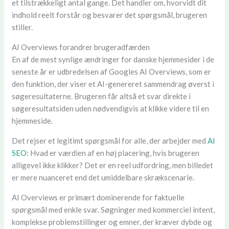
et tilstrækkeligt antal gange. Det handler om, hvorvidt dit
indhold reelt forstår og besvarer det spørgsmål, brugeren
stiller.
AI Overviews forandrer brugeradfærden
En af de mest synlige ændringer for danske hjemmesider i de
seneste år er udbredelsen af Googles AI Overviews, som er
den funktion, der viser et AI-genereret sammendrag øverst i
søgeresultaterne. Brugeren får altså et svar direkte i
søgeresultatsiden uden nødvendigvis at klikke videre til en
hjemmeside.
Det rejser et legitimt spørgsmål for alle, der arbejder med
AI
SEO
: Hvad er værdien af en høj placering, hvis brugeren
alligevel ikke klikker? Det er en reel udfordring, men billedet
er mere nuanceret end det umiddelbare skrækscenarie.
AI Overviews er primært dominerende for faktuelle
spørgsmål med enkle svar. Søgninger med kommerciel intent,
komplekse problemstillinger og emner, der kræver dybde og