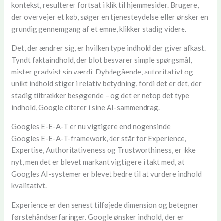
kontekst, resulterer fortsat i klik til hjemmesider. Brugere,
der overvejer et køb, søger en tjenesteydelse eller ønsker en
grundig gennemgang af et emne, klikker stadig videre.
Det, der ændrer sig, er hvilken type indhold der giver afkast.
Tyndt faktaindhold, der blot besvarer simple spørgsmål,
mister gradvist sin værdi. Dybdegående, autoritativt og
unikt indhold stiger i relativ betydning, fordi det er det, der
stadig tiltrækker besøgende – og det er netop det type
indhold, Google citerer i sine AI-sammendrag.
Googles E-E-A-T er nu vigtigere end nogensinde
Googles E-E-A-T-framework, der står for Experience,
Expertise, Authoritativeness og Trustworthiness, er ikke
nyt, men det er blevet markant vigtigere i takt med, at
Googles AI-systemer er blevet bedre til at vurdere indhold
kvalitativt.
Experience er den senest tilføjede dimension og betegner
førstehåndserfaringer. Google ønsker indhold, der er