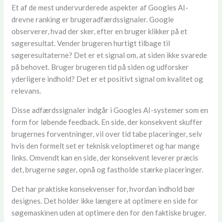
Et af de mest undervurderede aspekter af Googles AI-
drevne ranking er brugeradfærdssignaler. Google
observerer, hvad der sker, efter en bruger klikker på et
søgeresultat. Vender brugeren hurtigt tilbage til
søgeresultaterne? Det er et signal om, at siden ikke svarede
på behovet. Bruger brugeren tid på siden og udforsker
yderligere indhold? Det er et positivt signal om kvalitet og
relevans.
Disse adfærdssignaler indgår i Googles AI-systemer som en
form for løbende feedback. En side, der konsekvent skuffer
brugernes forventninger, vil over tid tabe placeringer, selv
hvis den formelt set er teknisk veloptimeret og har mange
links. Omvendt kan en side, der konsekvent leverer præcis
det, brugerne søger, opnå og fastholde stærke placeringer.
Det har praktiske konsekvenser for, hvordan indhold bør
designes. Det holder ikke længere at optimere en side for
søgemaskinen uden at optimere den for den faktiske bruger.