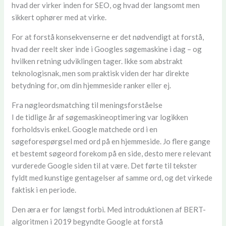
hvad der virker inden for SEO, og hvad der langsomt men
sikkert ophører med at virke.
For at forstå konsekvenserne er det nødvendigt at forstå,
hvad der reelt sker inde i Googles søgemaskine i dag – og
hvilken retning udviklingen tager. Ikke som abstrakt
teknologisnak, men som praktisk viden der har direkte
betydning for, om din hjemmeside ranker eller ej.
Fra nøgleordsmatching til meningsforståelse
I de tidlige år af søgemaskineoptimering var logikken
forholdsvis enkel. Google matchede ord i en
søgeforespørgsel med ord på en hjemmeside. Jo flere gange
et bestemt søgeord forekom på en side, desto mere relevant
vurderede Google siden til at være. Det førte til tekster
fyldt med kunstige gentagelser af samme ord, og det virkede
faktisk i en periode.
Den æra er for længst forbi. Med introduktionen af BERT-
algoritmen i 2019 begyndte Google at forstå