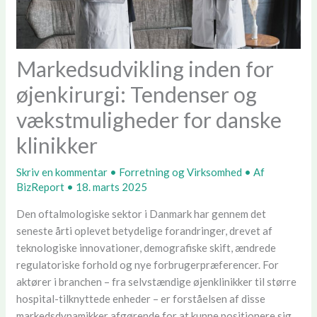
Markedsudvikling inden for
øjenkirurgi: Tendenser og
vækstmuligheder for danske
klinikker
Skriv en kommentar
•
Forretning og Virksomhed
• Af
BizReport
•
18. marts 2025
Den oftalmologiske sektor i Danmark har gennem det
seneste årti oplevet betydelige forandringer, drevet af
teknologiske innovationer, demografiske skift, ændrede
regulatoriske forhold og nye forbrugerpræferencer. For
aktører i branchen – fra selvstændige øjenklinikker til større
hospital-tilknyttede enheder – er forståelsen af disse
markedsdynamikker afgørende for at kunne positionere sig