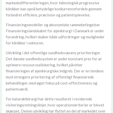
markedsdifferentieringen, hvor teknologisk progressive
klinikker kan opnå betydelige konkurrencefordele gennem
forbedret efficiens, præcision og patientoplevelse.
Finansieringsmodeller og økonomiske rammebetingelser
Finansieringslandskabet for øjenkirurgi i Danmark er under
forandring, hvilket skaber både udfordringer og muligheder
for klinikker i sektoren.
Udvikling i det offentlige sundhedsvæsens prioriteringer
Det danske sundhedssystem er under konstant pres for at
optimere ressourceallokering, hvilket påvirker
finansieringen af øjenkirurgiske indgreb. Der er en tendens
mod strengere prioritering af offentligt finansierede
behandlinger, med øget fokus på cost-effectiveness og
patientværdi.
For kataraktkirurgi har dette resulteret i reviderede
visiteringsretningslinjer, hvor operationskriterier er blevet
skærpet. Denne udvikling har flyttet en del af markedet over