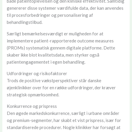
både patientoplevelsen og den kliniske effektivitet. Samtidig
genererer disse systemer værdifulde data, der kan anvendes
til procesforbedringer og personalisering af
behandlingstilbud.
Særligt bemærkelsesværdigt er muligheden for at
implementere patient-rapporterede outcome measures
(PROMs) systematisk gennem digitale platforme. Dette
skaber ikke blot kvalitetsdata, men styrker også
patientengagementet i egen behandling.
Udfordringer og risikofaktorer
Trods de positive vækstperspektiver står danske
øjenklinikker over for en række udfordringer, der kræver
strategisk opmærksomhed.
Konkurrence og prispress
Den øgede markedskonkurrence, særligt i urbane områder
og premium-segmenter, har skabt et vist prispress, især for
standardiserede procedurer. Nogle klinikker har forsøgt at