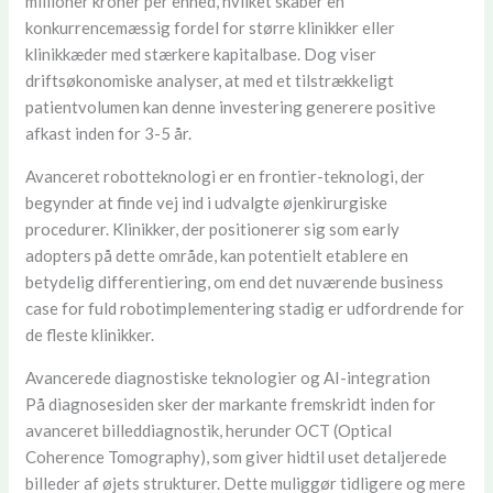
millioner kroner per enhed, hvilket skaber en
konkurrencemæssig fordel for større klinikker eller
klinikkæder med stærkere kapitalbase. Dog viser
driftsøkonomiske analyser, at med et tilstrækkeligt
patientvolumen kan denne investering generere positive
afkast inden for 3-5 år.
Avanceret robotteknologi er en frontier-teknologi, der
begynder at finde vej ind i udvalgte øjenkirurgiske
procedurer. Klinikker, der positionerer sig som early
adopters på dette område, kan potentielt etablere en
betydelig differentiering, om end det nuværende business
case for fuld robotimplementering stadig er udfordrende for
de fleste klinikker.
Avancerede diagnostiske teknologier og AI-integration
På diagnosesiden sker der markante fremskridt inden for
avanceret billeddiagnostik, herunder OCT (Optical
Coherence Tomography), som giver hidtil uset detaljerede
billeder af øjets strukturer. Dette muliggør tidligere og mere