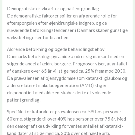
Demografiske drivkræfter og patientgrundlag
De demografiske faktorer spiller en afgørende rolle for
efterspørgslen efter øjenkirurgiske indgreb, og de
nuværende befolkningstendenser i Danmark skaber gunstige
vækstbetingelser for branchen.
Aldrende befolkning og øgede behandlingsbehov
Danmarks befolkningspyramide ændrer sig markant med en
stigende andel af ældre borgere. Prognoser viser, at antallet
af danskere over 65 år vil stige med ca. 25% frem mod 2030.
Da prævalensen af øjensygdomme som katarakt, glaukom og
aldersrelateret makuladegeneration (AMD) stiger
eksponentielt med alderen, skaber dette et voksende
patientgrundlag.
Specifikt for katarakt er prævalensen ca. 5% hos personer i
60’erne, stigende til over 40% hos personer over 75 år. Med
den demografiske udvikling forventes antallet af katarakt-
kandidater at stige med ca. 30% over det næste årti.