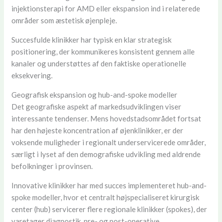
injektionsterapi for AMD eller ekspansion ind i relaterede
områder som æstetisk øjenpleje.
Succesfulde klinikker har typisk en klar strategisk
positionering, der kommunikeres konsistent gennem alle
kanaler og understøttes af den faktiske operationelle
eksekvering.
Geografisk ekspansion og hub-and-spoke modeller
Det geografiske aspekt af markedsudviklingen viser
interessante tendenser. Mens hovedstadsområdet fortsat
har den højeste koncentration af øjenklinikker, er der
voksende muligheder i regionalt underservicerede områder,
særligt i lyset af den demografiske udvikling med aldrende
befolkninger i provinsen.
Innovative klinikker har med succes implementeret hub-and-
spoke modeller, hvor et centralt højspecialiseret kirurgisk
center (hub) servicerer flere regionale klinikker (spokes), der
varetager diagnostik, pre- og post-operative