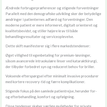
Ændrede forbrugerpræferencer og stigende forventninger
Parallelt med den demografiske udvikling sker der betydelige
ændringer i patienternes adfærd og forventninger. Den
moderne patient er mere informeret, digitalt orienteret og
kvalitetsbevidst, og stiller højere krav til både
behandlingsresultater og serviceoplevelse.
Dette skift manifesterer sig i flere markedstendenser:
Øget villighed til egenbetaling for premium-løsninger,
såsom avancerede intraokulære linser ved kataraktkirurgi,
der tilbyder forbedret syn og reduceret behov for briller.
Voksende efterspørgsel efter minimalt invasive procedurer
med kortere recovery-tid og færre komplikationer.
Stigende fokus på den samlede patientrejse, herunder for-
og efterbehandling, komfort og opfølgning.
Disse tendenser skaber særlige muligheder for private