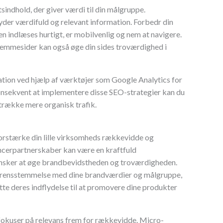
indhold, der giver værdi til din målgruppe.
yder værdifuld og relevant information. Forbedr din
n indlæses hurtigt, er mobilvenlig og nem at navigere.
emmesider kan også øge din sides troværdighed i
ion ved hjælp af værktøjer som Google Analytics for
konsekvent at implementere disse SEO-strategier kan du
ltrække mere organisk trafik.
forstærke din lille virksomheds rækkevidde og
ncerpartnerskaber kan være en kraftfuld
ønsker at øge brandbevidstheden og troværdigheden.
overensstemmelse med dine brandværdier og målgruppe,
tte deres indflydelse til at promovere dine produkter
fokuser på relevans frem for rækkevidde. Micro-