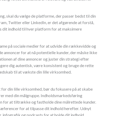
ing, skal du vælge de platforme, der passer bedst til din
m, Twitter eller LinkedIn, er det afgørende at forstå,
s dit indhold til hver platform for at maksimere
lame på sociale medier for at udvide din rækkevidde og
e annoncer for at nå potentielle kunder, der måske ikke
ionen af dine annoncer og juster din strategi efter
gere dig autentisk, være konsistent og bruge de rette
edskab til at vækste din lille virksomhed.
for din lille virksomhed, bør du fokusere på at skabe
erer med din målgruppe. Indholdsmarkedsføring
n for at tiltrække og fastholde dine målrettede kunder.
ferencer for at tilpasse dit indhold herefter. Udnyt
 infografik og podcasts for at holde dit indhold