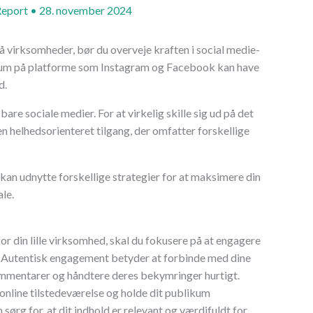
Report
•
28. november 2024
 virksomheder, bør du overveje kraften i social medie-
kum på platforme som Instagram og Facebook kan have
d.
are sociale medier. For at virkelig skille sig ud på det
 helhedsorienteret tilgang, der omfatter forskellige
kan udnytte forskellige strategier for at maksimere din
le.
r din lille virksomhed, skal du fokusere på at engagere
. Autentisk engagement betyder at forbinde med dine
kommentarer og håndtere deres bekymringer hurtigt.
 online tilstedeværelse og holde dit publikum
sørg for, at dit indhold er relevant og værdifuldt for