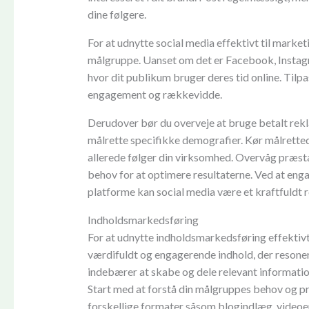
dine følgere.
For at udnytte social media effektivt til market
målgruppe. Uanset om det er Facebook, Instagra
hvor dit publikum bruger deres tid online. Tilpa
engagement og rækkevidde.
Derudover bør du overveje at bruge betalt rek
målrette specifikke demografier. Kør målretted
allerede følger din virksomhed. Overvåg præstat
behov for at optimere resultaterne. Ved at enga
platforme kan social media være et kraftfuldt r
Indholdsmarkedsføring
For at udnytte indholdsmarkedsføring effektivt 
værdifuldt og engagerende indhold, der reson
indebærer at skabe og dele relevant informatio
Start med at forstå din målgruppes behov og præ
forskellige formater såsom blogindlæg, videoer,