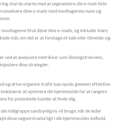
ring skal du starte med at segmentere din e-mail-liste
rsonalisere dine e-mails med modtagerens navn og
enser.
modtagerne til at åbne dine e-mails, og inkluder klare
de mål, om det er at foretage et køb eller tilmelde sig
r ved at analysere metrikker som åbningsfrekvens,
njustere dine strategier.
hed og drive organisk trafik kan opnås gennem effektive
indebærer at optimere din hjemmeside for at rangere
tere for potentielle kunder at finde dig.
din målgruppe sandsynligvis vil bruge, når de leder
ejd disse søgeord naturligt i din hjemmesides indhold,