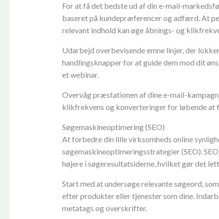
For at få det bedste ud af din e-mail-markedsfø
baseret på kundepræferencer og adfærd. At pe
relevant indhold kan øge åbnings- og klikfrekv
Udarbejd overbevisende emne linjer, der lokker 
handlingsknapper for at guide dem mod dit ønske
et webinar.
Overvåg præstationen af dine e-mail-kampagne
klikfrekvens og konverteringer for løbende at fi
Søgemaskineoptimering (SEO)
At forbedre din lille virksomheds online synlig
søgemaskineoptimeringsstrategier (SEO). SEO 
højere i søgeresultatsiderne, hvilket gør det let
Start med at undersøge relevante søgeord, som 
efter produkter eller tjenester som dine. Indarb
metatags og overskrifter.