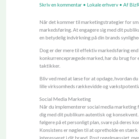
Skriv en kommentar
•
Lokale erhverv
• Af
Biz
Når det kommer til marketingstrategier for små
markedsføring. At engagere sig med dit publi
en betydelig indvirkning på din brands synlighe
Dog er der mere til effektiv markedsføring end b
konkurrenceprægede marked, har du brug for en
taktikker.
Bliv ved med at læse for at opdage, hvordan du 
lille virksomheds rækkevidde og vækstpotentia
Social Media Marketing
Når du implementerer social media marketing fo
dig med dit publikum autentisk og konsekvent
følgere på et personligt plan, svare på deres 
Konsistens er nøglen til at opretholde en stærk
interesseret i dit brand. Post regelmæssigt, men 