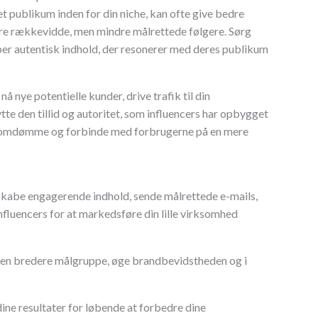
 publikum inden for din niche, kan ofte give bedre
re rækkevidde, men mindre målrettede følgere. Sørg
aber autentisk indhold, der resonerer med deres publikum
 nye potentielle kunder, drive trafik til din
te den tillid og autoritet, som influencers har opbygget
s omdømme og forbinde med forbrugerne på en mere
, skabe engagerende indhold, sende målrettede e-mails,
luencers for at markedsføre din lille virksomhed
å en bredere målgruppe, øge brandbevidstheden og i
ine resultater for løbende at forbedre dine