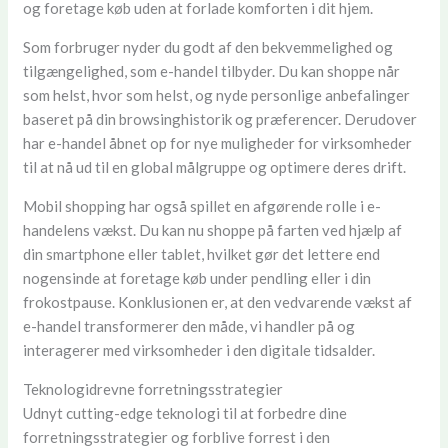
og foretage køb uden at forlade komforten i dit hjem.
Som forbruger nyder du godt af den bekvemmelighed og
tilgængelighed, som e-handel tilbyder. Du kan shoppe når
som helst, hvor som helst, og nyde personlige anbefalinger
baseret på din browsinghistorik og præferencer. Derudover
har e-handel åbnet op for nye muligheder for virksomheder
til at nå ud til en global målgruppe og optimere deres drift.
Mobil shopping har også spillet en afgørende rolle i e-
handelens vækst. Du kan nu shoppe på farten ved hjælp af
din smartphone eller tablet, hvilket gør det lettere end
nogensinde at foretage køb under pendling eller i din
frokostpause. Konklusionen er, at den vedvarende vækst af
e-handel transformerer den måde, vi handler på og
interagerer med virksomheder i den digitale tidsalder.
Teknologidrevne forretningsstrategier
Udnyt cutting-edge teknologi til at forbedre dine
forretningsstrategier og forblive forrest i den