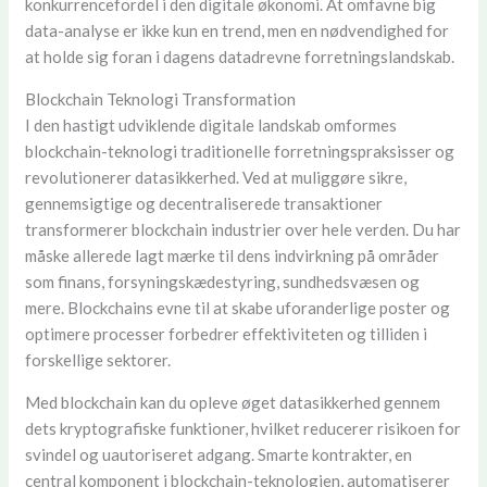
konkurrencefordel i den digitale økonomi. At omfavne big
data-analyse er ikke kun en trend, men en nødvendighed for
at holde sig foran i dagens datadrevne forretningslandskab.
Blockchain Teknologi Transformation
I den hastigt udviklende digitale landskab omformes
blockchain-teknologi traditionelle forretningspraksisser og
revolutionerer datasikkerhed. Ved at muliggøre sikre,
gennemsigtige og decentraliserede transaktioner
transformerer blockchain industrier over hele verden. Du har
måske allerede lagt mærke til dens indvirkning på områder
som finans, forsyningskædestyring, sundhedsvæsen og
mere. Blockchains evne til at skabe uforanderlige poster og
optimere processer forbedrer effektiviteten og tilliden i
forskellige sektorer.
Med blockchain kan du opleve øget datasikkerhed gennem
dets kryptografiske funktioner, hvilket reducerer risikoen for
svindel og uautoriseret adgang. Smarte kontrakter, en
central komponent i blockchain-teknologien, automatiserer