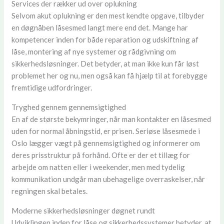
Services der rækker ud over oplukning
Selvom akut oplukning er den mest kendte opgave, tilbyder
en døgnåben låsesmed langt mere end det. Mange har
kompetencer inden for både reparation og udskiftning af
låse, montering af nye systemer og rådgivning om
sikkerhedsløsninger. Det betyder, at man ikke kun får løst
problemet her og nu, men også kan få hjælp til at forebygge
fremtidige udfordringer.
Tryghed gennem gennemsigtighed
En af de største bekymringer, når man kontakter en låsesmed
uden for normal åbningstid, er prisen. Seriøse låsesmede i
Oslo lægger vægt på gennemsigtighed og informerer om
deres prisstruktur på forhånd. Ofte er der et tillæg for
arbejde om natten eller i weekender, men med tydelig
kommunikation undgår man ubehagelige overraskelser, når
regningen skal betales.
Moderne sikkerhedsløsninger døgnet rundt
Udviklingen inden for låse og sikkerhedssystemer betyder, at