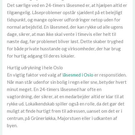
Det særlige ved en 24-timers låsesmed er, at hjælpen altid er
tilgængelig. Låseproblemer opstår sjældent på et belejligt
tidspunkt, og mange oplever udfordringer netop uden for
normal arbejdstid. En låsesmed, der kan rykke ud alle ugens
dage, sikrer, at man ikke skal vente i timevis eller helt til
næste dag, før problemet bliver løst. Dette skaber tryghed
for både private husstande og virksomheder, der har brug
for hurtig adgang til deres lokaler.
Hurtig udrykning i hele Oslo
En vigtig faktor ved valg af
låsesmed i Oslo
er responstiden.
Når man står udenfor sin bolig i regn eller sne, betyder hvert
minut meget. En 24-timers låsesmed har ofte en
vagtordning, der sikrer, at en medarbejder altid er klar til at
rykke ud. Lokalkendskab spiller også en rolle, da det gør det
muligt at finde hurtigt frem til adressen, uanset om det er i
centrum, på Grünerløkka, Majorstuen eller i udkanten af
byen.