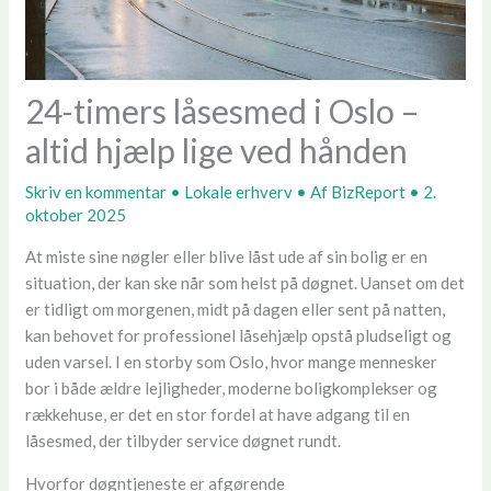
24-timers låsesmed i Oslo –
altid hjælp lige ved hånden
Skriv en kommentar
•
Lokale erhverv
• Af
BizReport
•
2.
oktober 2025
At miste sine nøgler eller blive låst ude af sin bolig er en
situation, der kan ske når som helst på døgnet. Uanset om det
er tidligt om morgenen, midt på dagen eller sent på natten,
kan behovet for professionel låsehjælp opstå pludseligt og
uden varsel. I en storby som Oslo, hvor mange mennesker
bor i både ældre lejligheder, moderne boligkomplekser og
rækkehuse, er det en stor fordel at have adgang til en
låsesmed, der tilbyder service døgnet rundt.
Hvorfor døgntjeneste er afgørende